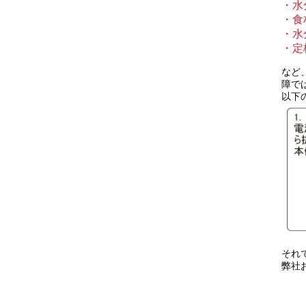
・水
・食
・水
・定
など
障で
以下
それ
弊社